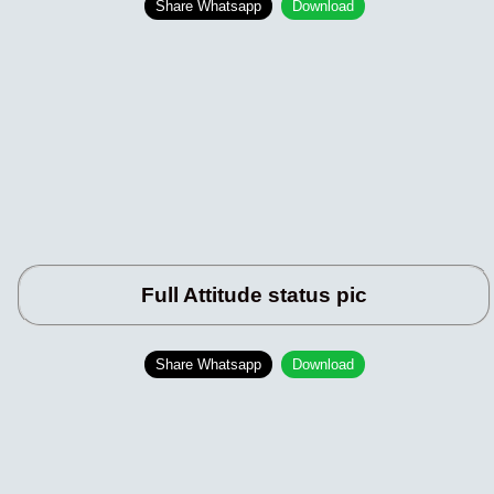
Share Whatsapp
Download
Full Attitude status pic
Share Whatsapp
Download