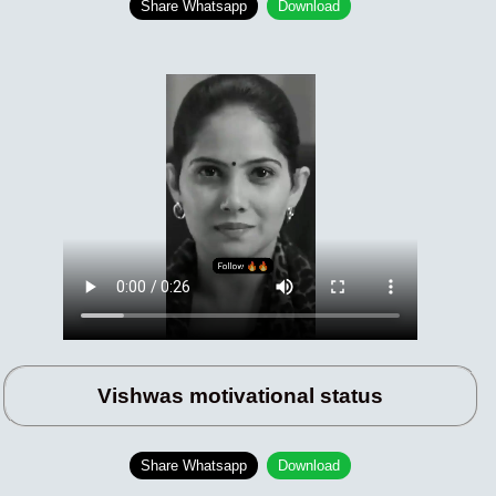
Share Whatsapp
Download
Vishwas motivational status
Share Whatsapp
Download