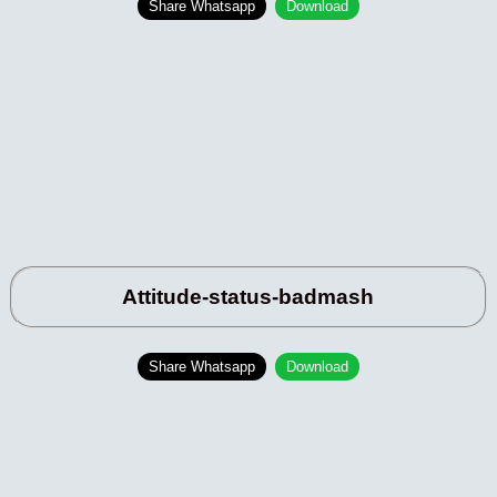
Share Whatsapp
Download
Attitude-status-badmash
Share Whatsapp
Download